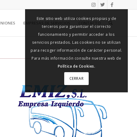
Este sitio web utiliza cookies propias y de
UNIONES
EMPRESAS DE SERVICIOS
CONTACTO
terceros para garantizar el correcto
funcionamiento y permitir acceder a los
servicios prestados. Las cookies no se utilizan
para recoger información de carácter personal.
Para más información consulte nuestra web de
Política de Cookies.
CERRAR