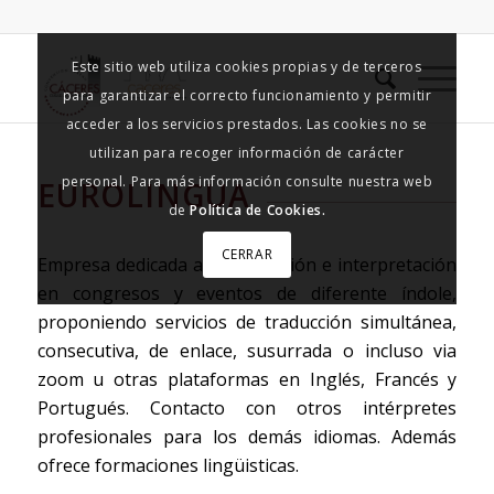
Este sitio web utiliza cookies propias y de terceros
para garantizar el correcto funcionamiento y permitir
acceder a los servicios prestados. Las cookies no se
utilizan para recoger información de carácter
personal. Para más información consulte nuestra web
EUROLINGUA
de
Política de Cookies.
CERRAR
Empresa dedicada a la traducción e interpretación
en congresos y eventos de diferente índole,
proponiendo servicios de traducción simultánea,
consecutiva, de enlace, susurrada o incluso via
zoom u otras plataformas en Inglés, Francés y
Portugués. Contacto con otros intérpretes
profesionales para los demás idiomas. Además
ofrece formaciones lingüisticas.