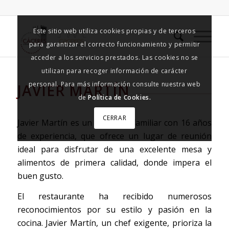
Este sitio web utiliza cookies propias y de terceros
para garantizar el correcto funcionamiento y permitir
acceder a los servicios prestados. Las cookies no se
utilizan para recoger información de carácter
personal. Para más información consulte nuestra web
JAVIER MARTÍN
de
Política de Cookies.
CERRAR
Javier Martín es un proyecto familiar con 16 años
de experiencia, que ofrece un lugar de reunión
ideal para disfrutar de una excelente mesa y
alimentos de primera calidad, donde impera el
buen gusto.
El restaurante ha recibido numerosos
reconocimientos por su estilo y pasión en la
cocina. Javier Martín, un chef exigente, prioriza la