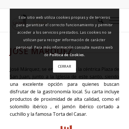
Este sitio web utiliza cookies propias y de terceros
para garantizar el correcto funcionamiento y permitir
acceder a los servicios prestados. Las cookies no se
utilizan para recoger información de carácter
personal. Para más información consulte nuestra web
JOSÉ MÁRQUEZ
de
Política de Cookies.
CERRAR
José Márquez, se encuentra en la céntrica Plaza de
San Juan, junto a la Iglesia de este santo, siendo
una excelente opción para quienes buscan
disfrutar de la gastronomía local. Su carta incluye
productos de proximidad de alta calidad, como el
solomillo ibérico , el jamón ibérico cortado a
cuchillo y la famosa Torta del Casar.